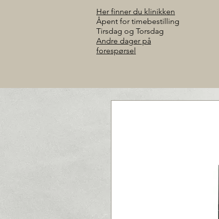
Her finner du klinikken
Åpent for timebestilling
Tirsdag og Torsdag
Andre dager på
forespørsel