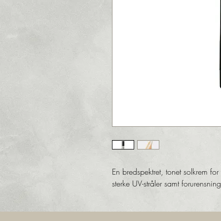
En bredspektret, tonet solkrem for
sterke UV-stråler samt forurensning