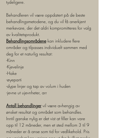
tydeligere. 
Behandleren vil være oppdatert på de beste 
behandlingsmetodene, og du vil få anerkjent 
merkevare, der det aldri kompromitteres for valg 
av kvalitetsprodukt.
Behandlingsområdene
 kan inkludere flere 
områder og tilpasses individuelt sammen med 
deg for et naturlig resultat:
-Kinn
-Kjevelinje
-Hake
-øyeparti
-dype linjer og tap av volum i huden
-jevne ut ujevnheter, arr
Antall behandlinger
 vil være avhengig av 
ønsket resultat og området som behandles. 
Inntil ganske nylig er det vist at filler kan vare 
opp til 12 måneder, men et sted mellom 3 til 9 
måneder er å anse som tid for vedlikehold. Pris 
og varighet kan variere noe ut ifra hvilket merke 