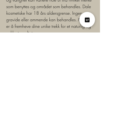
som benyttes og området som behandles. Dale 
kosmetiske har 18 års aldersgrense. Ingen 
gravide eller ammende kan behandles. Målet 
er å fremheve dine unike trekk for et naturlig og 
vakkert resultat.
Book gjerne en konsultasjon. ​
I klinikken benyttes det Belotero® fillere som er 
annerkjent for å ha den beste integrasjonen i 
huden og kjennes og ser derfor naturlig ut
Tilbake på arbeid:
 Samme dag
Resultat:
 Samme dag
Forrige behandling
Anniken Dale
Sertifisert Estetisk Sykepleier
+47 91740021
anniken@dalekosmetiske.no