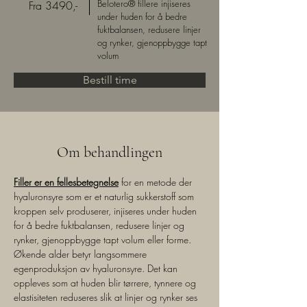
Belotero® fillere injiseres
Fra 3490,-
under huden for å bedre
fuktbalansen, redusere linjer
og rynker, gjenoppbygge tapt
volum
Bestill time
Om behandlingen
Filler er en fellesbetegnelse
 for en metode der 
hyaluronsyre som er et naturlig sukkerstoff som 
kroppen selv produserer, injiseres under huden 
for å bedre fuktbalansen, redusere linjer og 
rynker, gjenoppbygge tapt volum eller forme. 
Økende alder betyr langsommere 
egenproduksjon av hyaluronsyre. Det kan 
oppleves som at huden blir tørrere, tynnere og 
elastisiteten reduseres slik at linjer og rynker ses 